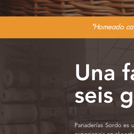
"Horneado cad
Una f
seis 
Panaderías Sordo
es u