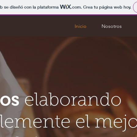
b se diseñó con la plataforma
.com
. Crea tu página web hoy.
Inicio
Nosotros
os
elaborando
lemente el mej