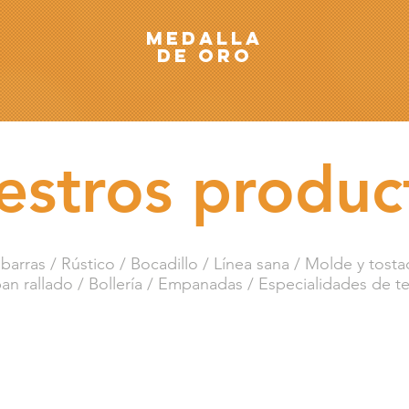
medalla
de oro
estros produc
barras / Rústico / Bocadillo / Línea sana / Molde y tostad
pan rallado / Bollería / Empanadas / Especialidades de