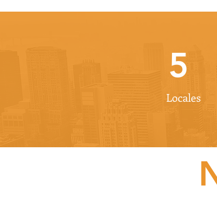
5
Locales
N