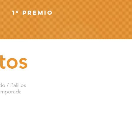
1º premio
tos
o / Palillos
 temporada