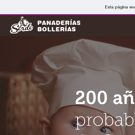
Esta página we
200 añ
probab