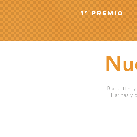
1º Premio
Nu
Baguettes y 
Harinas y 